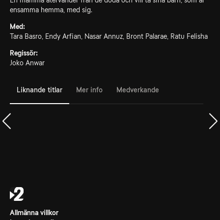
En mamma återvänder från de döda och vill ta sina barn, som är
ensamma hemma, med sig.
Med:
Tara Basro, Endy Arfian, Nasar Annuz, Bront Palarae, Ratu Felisha
Regissör:
Joko Anwar
Liknande titlar
Mer info
Medverkande
Allmänna villkor