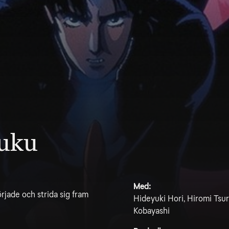
juku
Med:
örjade och strida sig fram
Hideyuki Hori, Hiromi Tsur
Kobayashi