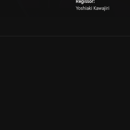
Regissör:
Yoshiaki Kawajiri
Allmänna villkor
Kun
Integritetspolicy
Pre
Cookiepolicy
Kon