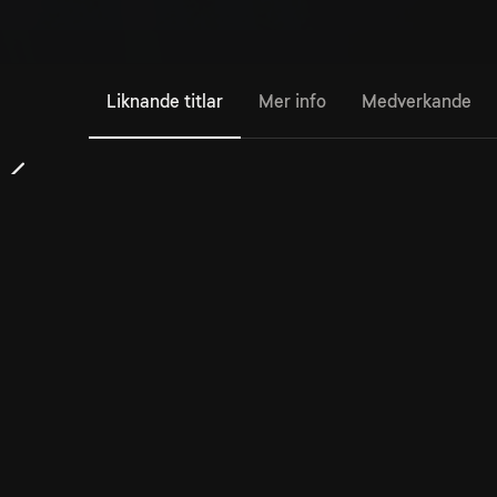
Liknande titlar
Mer info
Medverkande