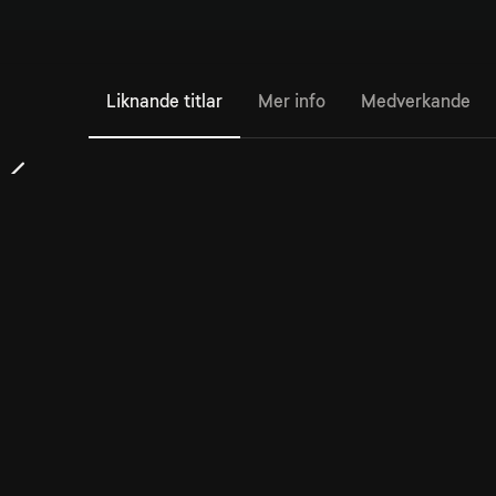
Liknande titlar
Mer info
Medverkande