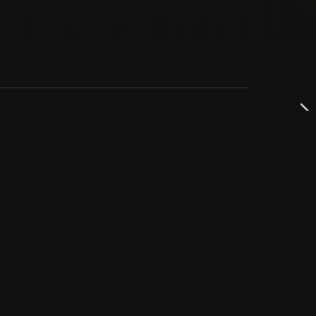
dservice
ss
takta oss