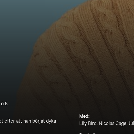
6.8
Med:
t efter att han börjat dyka
Lily Bird, Nicolas Cage, J