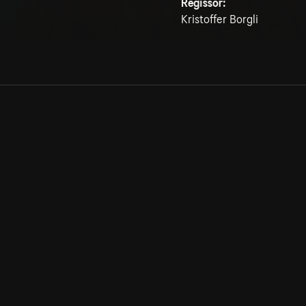
Regissör:
Kristoffer Borgli
Allmänna villkor
Kun
Integritetspolicy
Pre
Cookiepolicy
Kon