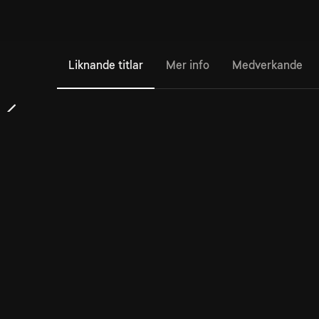
Liknande titlar
Mer info
Medverkande