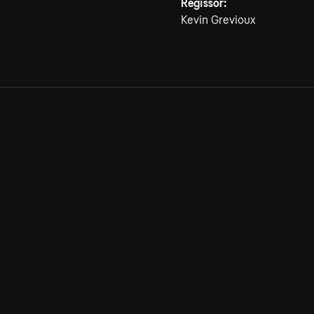
Regissör:
Kevin Grevioux
Allmänna villkor
Kun
Integritetspolicy
Pre
Cookiepolicy
Kon