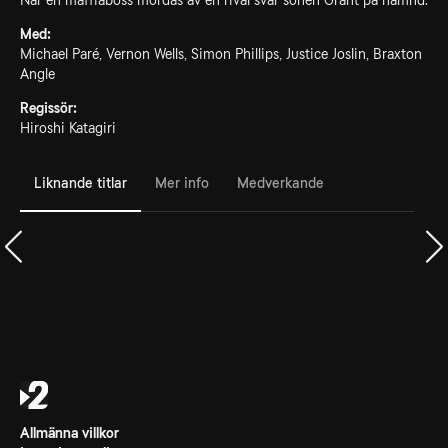
När en maffiaboss mördas av en rival svär sonen Grant på hämnd.
Med:
Michael Paré, Vernon Wells, Simon Phillips, Justice Joslin, Braxton
Angle
Regissör:
Hiroshi Katagiri
Liknande titlar
Mer info
Medverkande
Allmänna villkor