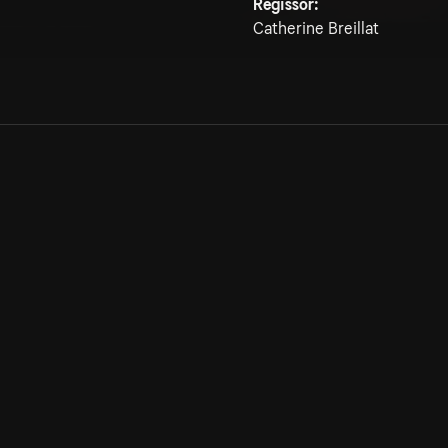
Regissör:
Catherine Breillat
Allmänna villkor
Kun
Integritetspolicy
Pre
Cookiepolicy
Kon