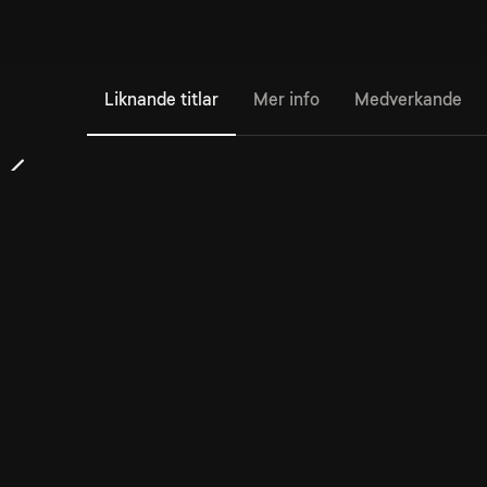
Liknande titlar
Mer info
Medverkande