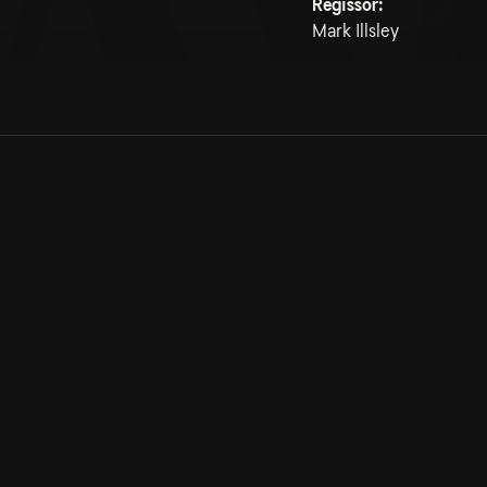
Regissör:
Mark Illsley
Allmänna villkor
Kun
Integritetspolicy
Pre
Cookiepolicy
Kon