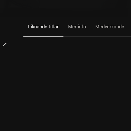
Liknande titlar
Mer info
Medverkande