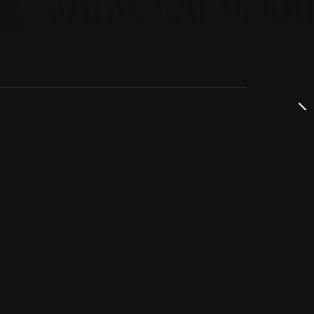
dservice
ss
takta oss