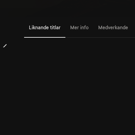
Liknande titlar
Mer info
Medverkande