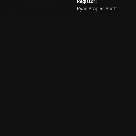
Regissör:
Ryan Staples Scott
Allmänna villkor
Kun
Integritetspolicy
Pre
Cookiepolicy
Kon