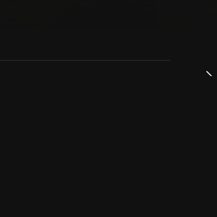
dservice
ss
takta oss