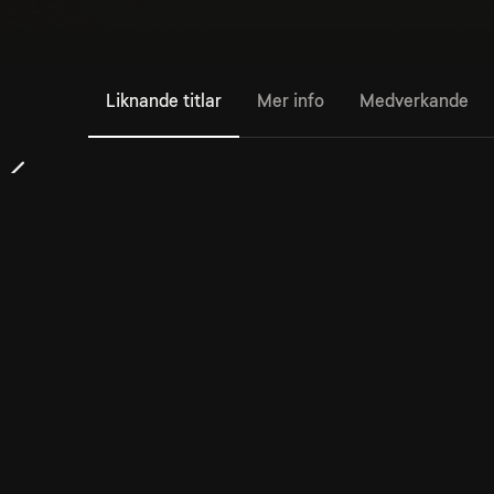
Liknande titlar
Mer info
Medverkande