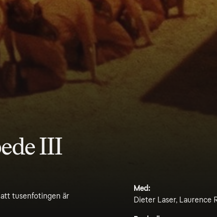
de III
Med:
att tusenfotingen är
Dieter Laser, Laurence R