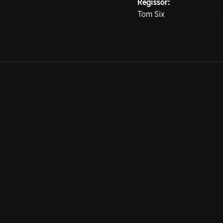
Regissör:
Tom Six
Allmänna villkor
Kun
Integritetspolicy
Pre
Cookiepolicy
Kon