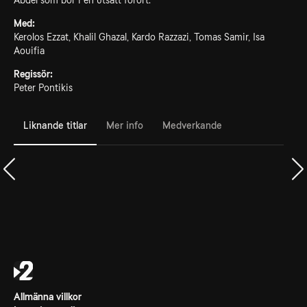
Abdel som bor i en utsatt förort.
Med:
Kerolos Ezzat, Khalil Ghazal, Kardo Razzazi, Tomas Samir, Isa
Aouifia
Regissör:
Peter Pontikis
Liknande titlar
Mer info
Medverkande
Allmänna villkor