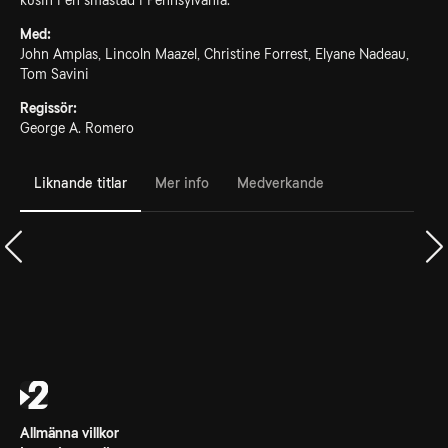
kusin i en småstad i Pennsylvania.
Med:
John Amplas, Lincoln Maazel, Christine Forrest, Elyane Nadeau,
Tom Savini
Regissör:
George A. Romero
Liknande titlar
Mer info
Medverkande
Allmänna villkor