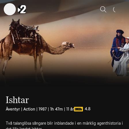
Sök
Ishtar
4.8
Äventyr | Action | 1987 | 1h 47m | 11 år
Två talanglösa sångare blir inblandade i en märklig agenthistoria i