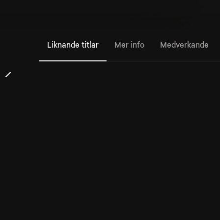
Liknande titlar
Mer info
Medverkande