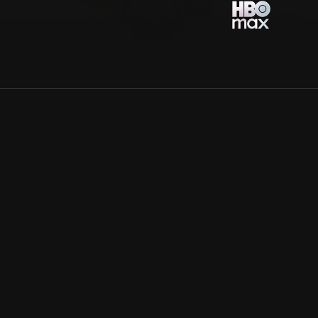
Allmänna villkor
Kun
Integritetspolicy
Pre
Cookiepolicy
Kon