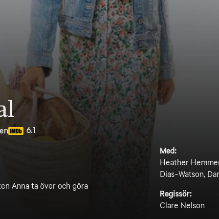
al
6.1
ten
Med:
Heather Hemmens
Dias-Watson, Da
ken Anna ta över och göra
Regissör:
Clare Nelson