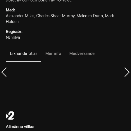
slutet av 60- och början av 70-talet.
Med:
Alexander Milas, Charles Shaar Murray, Malcolm Dunn, Mark
Holden
Regissör:
NJ Silva
Liknande titlar
Mer info
Medverkande
Allmänna villkor