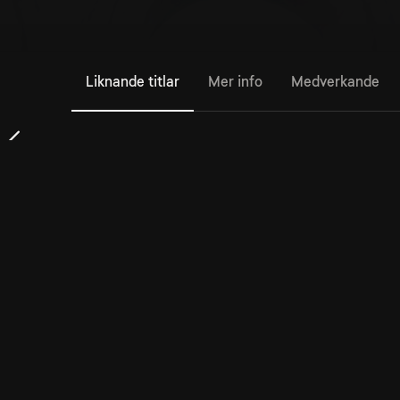
Liknande titlar
Mer info
Medverkande