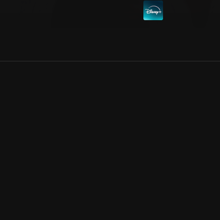
Allmänna villkor
Kun
Integritetspolicy
Pre
Cookiepolicy
Kon