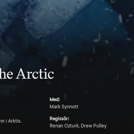
the Arctic
Med:
Mark Synnott
Regissör:
n i Arktis.
Renan Ozturk, Drew Pulley