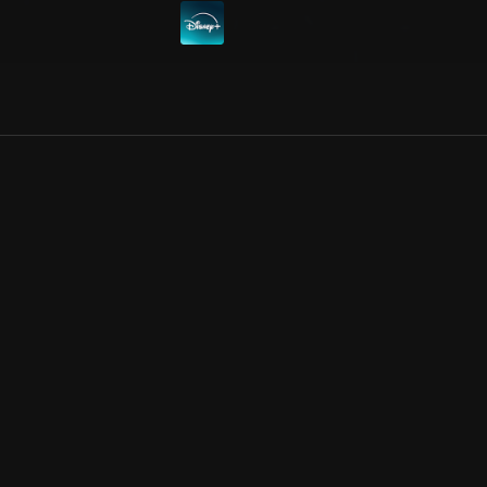
Allmänna villkor
Kun
Integritetspolicy
Pre
Cookiepolicy
Kon