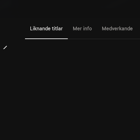
Liknande titlar
Mer info
Medverkande