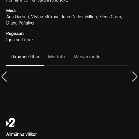
hon är med i en satanistisk sekt.
Med:
Ana Garberí, Vivian Milkova, Juan Carlos Vellido, Elena Carra,
Diana Peñalver
Regissör:
Ignacio López
Liknande titlar
Mer info
Medverkande
Allmänna villkor