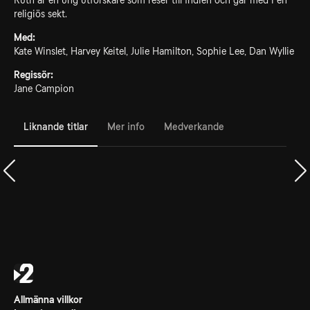
Ruth är en ung utforskare som reser till Indien och går med i en
religiös sekt.
Med:
Kate Winslet, Harvey Keitel, Julie Hamilton, Sophie Lee, Dan Wyllie
Regissör:
Jane Campion
Liknande titlar
Mer info
Medverkande
Allmänna villkor