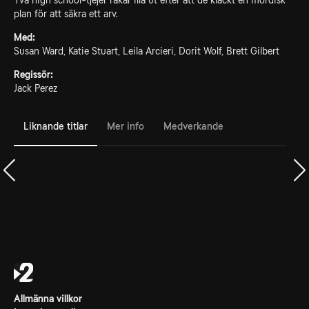
Två high school-tjejer råkar illa ut efter att de kläckt en mordisk
plan för att säkra ett arv.
Med:
Susan Ward, Katie Stuart, Leila Arcieri, Dorit Wolf, Brett Gilbert
Regissör:
Jack Perez
Liknande titlar
Mer info
Medverkande
Allmänna villkor