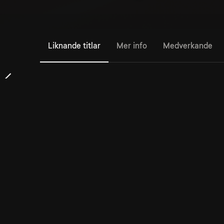
Liknande titlar
Mer info
Medverkande