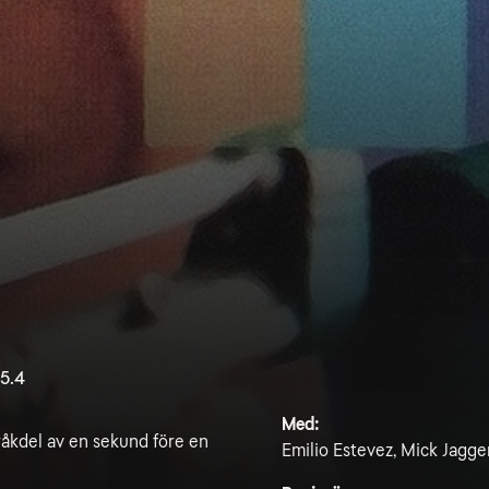
5.4
Med:
råkdel av en sekund före en
Emilio Estevez, Mick Jagg