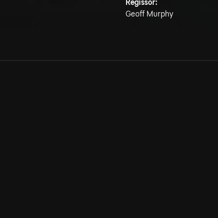
Regissör:
Geoff Murphy
Allmänna villkor
Kun
Integritetspolicy
Pre
Cookiepolicy
Kon