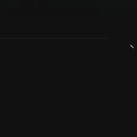
dservice
ss
takta oss