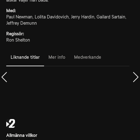
älskar väljer han båda.
Med:
Paul Newman, Lolita Davidovich, Jerry Hardin, Gailard Sartain,
Jeffrey Demunn
Regissör:
Ron Shelton
Liknande titlar
Mer info
Medverkande
Allmänna villkor