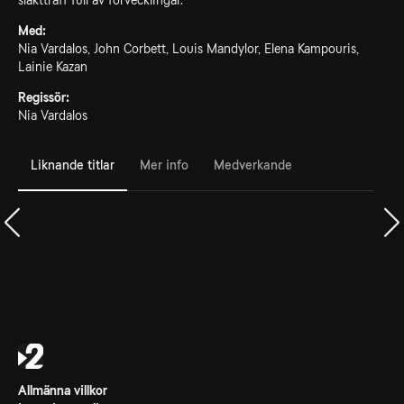
släktträff full av förvecklingar.
Med:
Nia Vardalos, John Corbett, Louis Mandylor, Elena Kampouris,
Lainie Kazan
Regissör:
Nia Vardalos
Liknande titlar
Mer info
Medverkande
Allmänna villkor