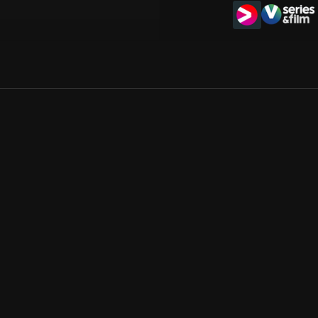
Allmänna villkor
Kun
Integritetspolicy
Pre
Cookiepolicy
Kon