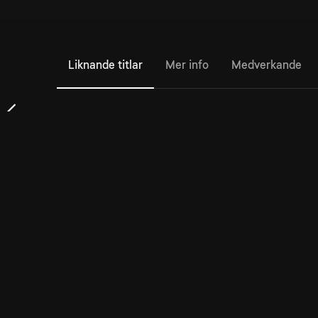
Liknande titlar
Mer info
Medverkande