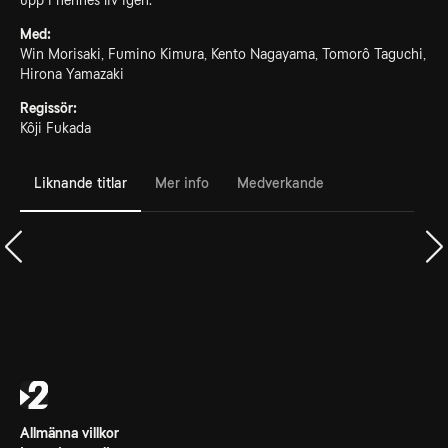
upp i hennes liv igen.
Med:
Win Morisaki, Fumino Kimura, Kento Nagayama, Tomorô Taguchi,
Hirona Yamazaki
Regissör:
Kôji Fukada
Liknande titlar
Mer info
Medverkande
Allmänna villkor