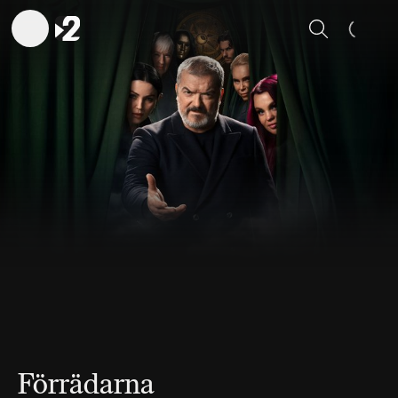
Sök
Förrädarna