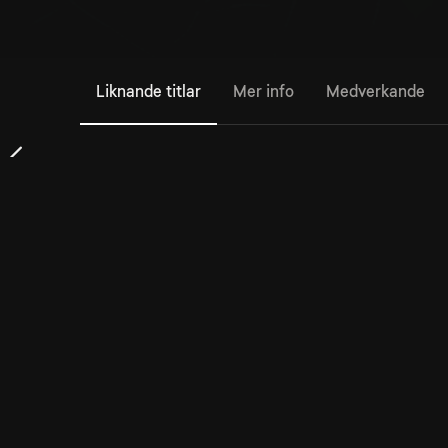
Liknande titlar
Mer info
Medverkande