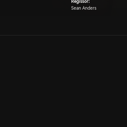
Regissör:
Sean Anders
Allmänna villkor
Kun
Integritetspolicy
Pre
Cookiepolicy
Kon