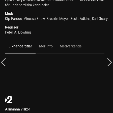
Fyra killar på svensexa fastnar i tunnelbanetunnlar och blir byte
för underjordiska kannibaler.
Med:
Kip Pardue, Vinessa Shaw, Breckin Meyer, Scott Adkins, Karl Geary
Regissör:
Peter A. Dowling
Liknande titlar
Mer info
Medverkande
Allmänna villkor