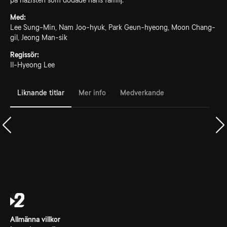
på nazisten som dödade hans familj.
Med:
Lee Sung-Min, Nam Joo-hyuk, Park Geun-hyeong, Moon Chang-
gil, Jeong Man-sik
Regissör:
Il-Hyeong Lee
Liknande titlar
Mer info
Medverkande
Allmänna villkor