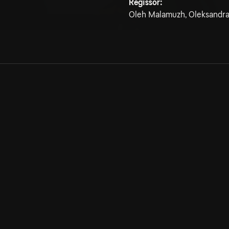
Regissör:
Oleh Malamuzh, Oleksandra
Allmänna villkor
Kun
Integritetspolicy
Pre
Cookiepolicy
Kon