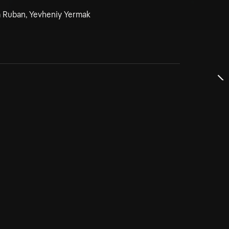
 Ruban, Yevheniy Yermak
dservice
ss
takta oss