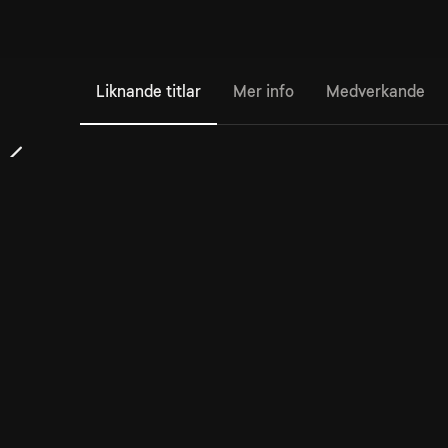
Liknande titlar
Mer info
Medverkande