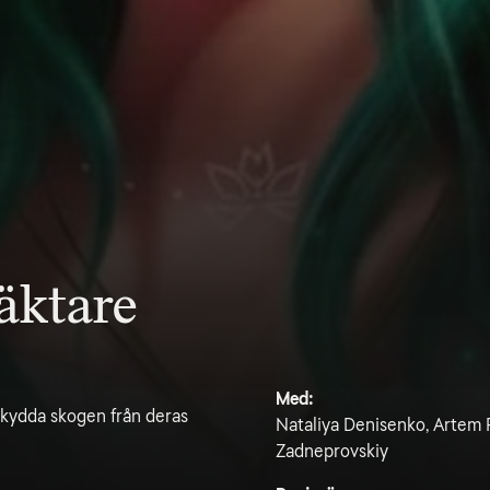
äktare
Med:
skydda skogen från deras
Nataliya Denisenko, Artem P
Zadneprovskiy