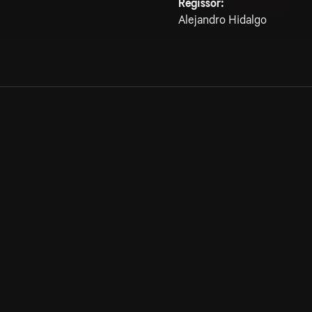
Regissör:
Alejandro Hidalgo
Allmänna villkor
Kun
Integritetspolicy
Pre
Cookiepolicy
Kon