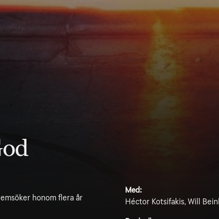
God
Med:
 hemsöker honom flera år
Héctor Kotsifakis, Will Beinb