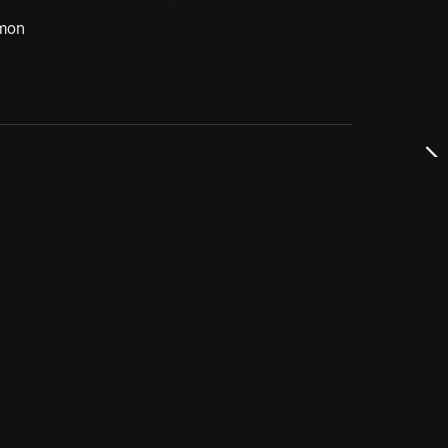
ymon
dservice
ss
takta oss