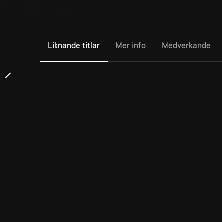
Liknande titlar
Mer info
Medverkande