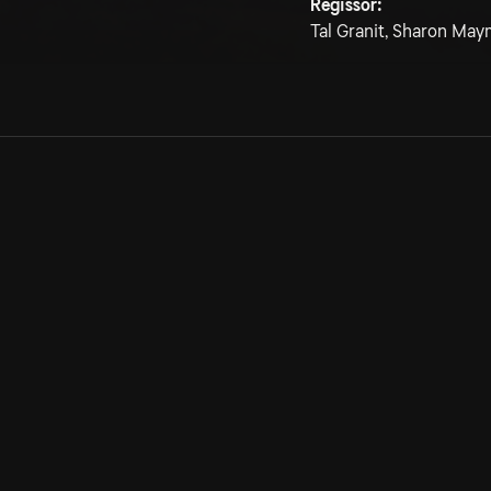
Regissör:
Tal Granit, Sharon Ma
Allmänna villkor
Kun
Integritetspolicy
Pre
Cookiepolicy
Kon