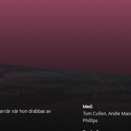
g
Med:
karriär när hon drabbas av
Tom Cullen, Andie Macd
Phillips