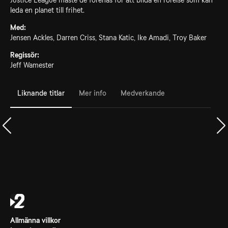
Justice League måste de förenas för att bilda en rörelse som kan
leda en planet till frihet.
Med:
Jensen Ackles, Darren Criss, Stana Katic, Ike Amadi, Troy Baker
Regissör:
Jeff Wamester
Liknande titlar
Mer info
Medverkande
Allmänna villkor