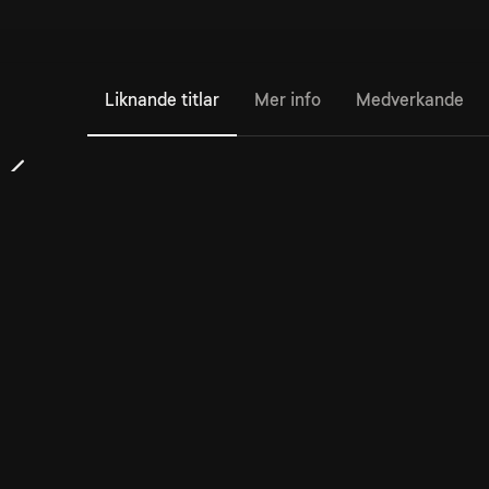
Liknande titlar
Mer info
Medverkande