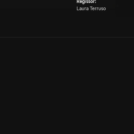
Regissör:
Laura Terruso
Allmänna villkor
Kun
Integritetspolicy
Pre
Cookiepolicy
Kon