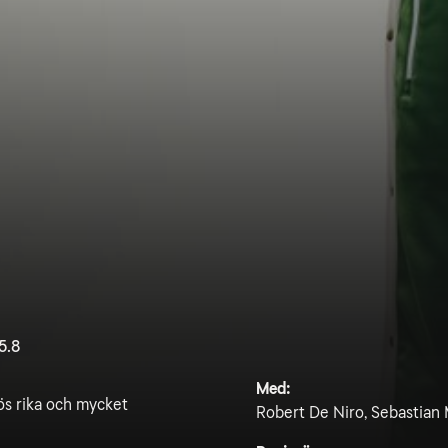
5.8
Med:
mös rika och mycket
Robert De Niro, Sebastian M