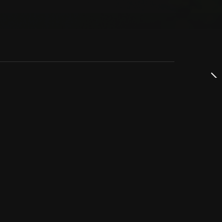
dservice
ss
takta oss