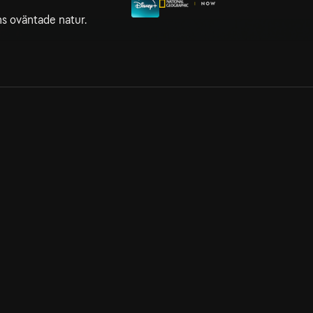
s oväntade natur.
Allmänna villkor
Kun
Integritetspolicy
Pre
Cookiepolicy
Kon