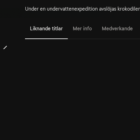
Under en undervattenexpedition avslöjas krokodilen
Liknande titlar
Mer info
Medverkande