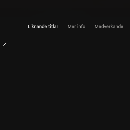
Liknande titlar
Mer info
Medverkande