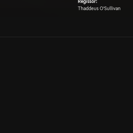
Regissör:
Thaddeus O'Sullivan
Allmänna villkor
Kun
Integritetspolicy
Pre
Cookiepolicy
Kon