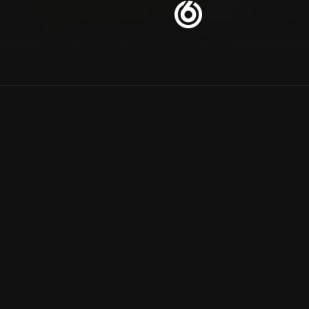
Allmänna villkor
Kun
Integritetspolicy
Pre
Cookiepolicy
Kon