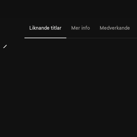
Liknande titlar
Mer info
Medverkande