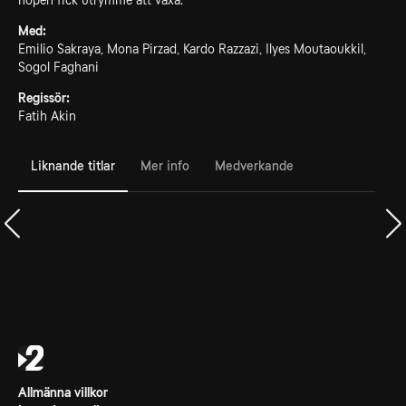
hopen fick utrymme att växa.
Med:
Emilio Sakraya, Mona Pirzad, Kardo Razzazi, Ilyes Moutaoukkil,
Sogol Faghani
Regissör:
Fatih Akin
Liknande titlar
Mer info
Medverkande
Allmänna villkor