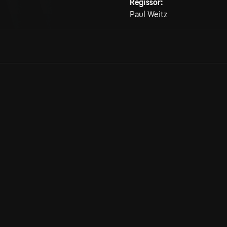
Regissör:
Paul Weitz
Allmänna villkor
Kun
Integritetspolicy
Pre
Cookiepolicy
Kon