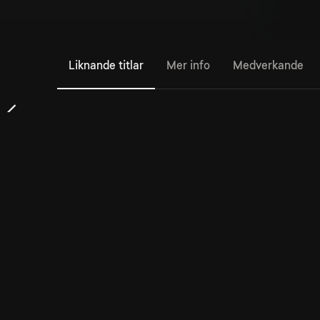
Liknande titlar
Mer info
Medverkande