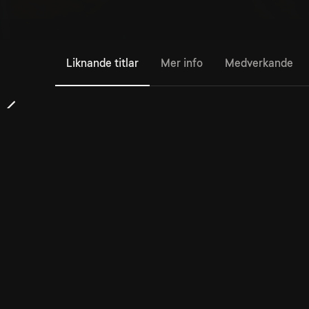
Liknande titlar
Mer info
Medverkande