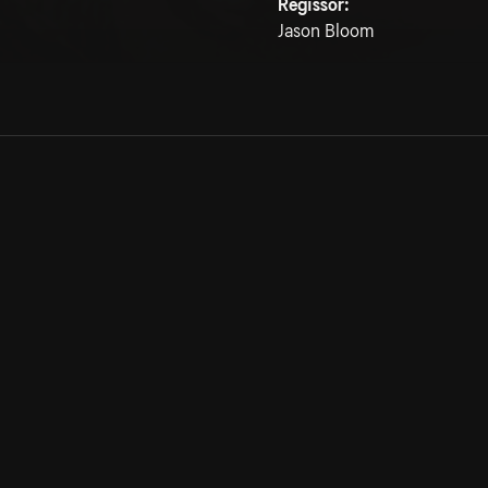
Regissör:
Jason Bloom
Allmänna villkor
Kun
Integritetspolicy
Pre
Cookiepolicy
Kon