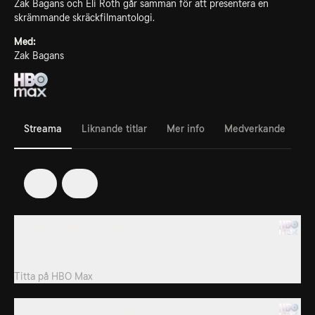
Zak Bagans och Eli Roth går samman för att presentera en
skrämmande skräckfilmantologi.
Med:
Zak Bagans
Streama
Liknande titlar
Mer info
Medverkande
1
2
1. Demon Under the Stairs
En mamma måste kämpa för att försvara sin familj mot en
skrämmande demon som har trängt sig in i...
Titta på
HBO Max
2. Dollhouse of the Damned