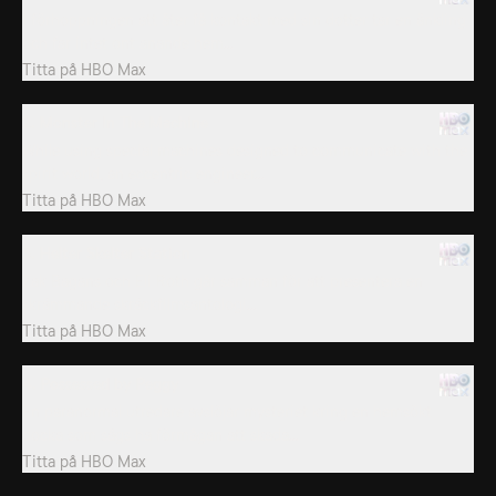
I förhoppningen att åter få kontakt med sin dotter tar en änkling
och far intet ont anande hem...
Titta på
HBO Max
2. Monster In The Machine
While using special machines designed to communicate with the
spirit world, an eccentric engineer...
Titta på
HBO Max
3. Helter Skelter Station
Zak Bagans och Eli Roth går samman för att presentera en
skrämmande skräckfilmsantologi...
Titta på
HBO Max
4. Possessed by Peggy
En paranormal utredare avslöjar mysteriet kring en hemsökt
docka som sägs ha förmågan att skada...
Titta på
HBO Max