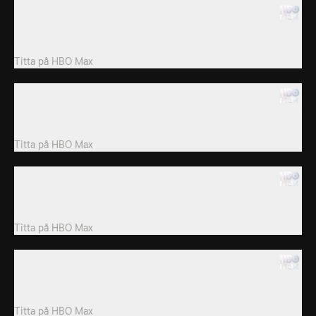
5. The Murder Mirror
Zak Bagans och Eli Roth går samman för att presentera en
skrämmande skräckfilmsantologi...
Titta på
HBO Max
6. Chair Of The Beast
En familj kämpar mot en skräckinjagande demon som har kommit
för att kräva deras yngste sons själ.
Titta på
HBO Max
6. Tribal Statue Terror
Zak Bagans och Eli Roth går samman för att presentera en
skrämmande skräckfilmsantologi...
Titta på
HBO Max
9. Curse Of The Dybbuk Box
En skeptisk collegeprofessor måste ompröva sina övertygelser när
han kämpar för att lösa...
Titta på
HBO Max