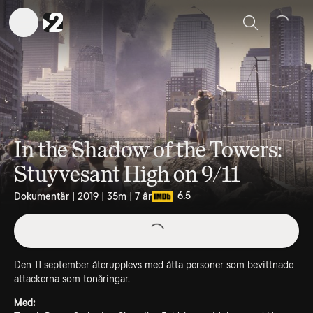
Sök
In the Shadow of the Towers:
Stuyvesant High on 9/11
6.5
Dokumentär | 2019 | 35m | 7 år
Den 11 september återupplevs med åtta personer som bevittnade
attackerna som tonåringar.
Med: