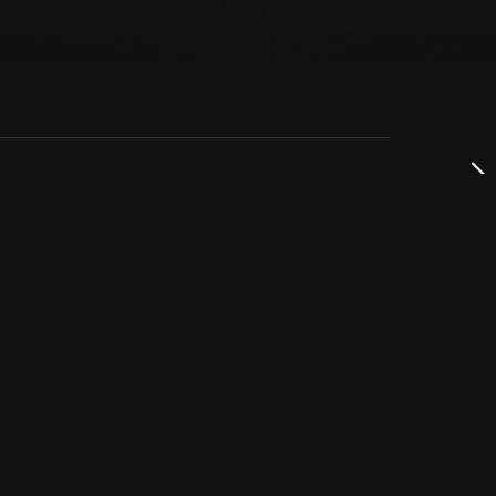
dservice
ss
takta oss