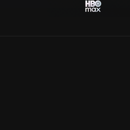
Allmänna villkor
Kun
Integritetspolicy
Pre
Cookiepolicy
Kon