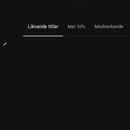
Liknande titlar
Mer info
Medverkande