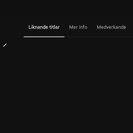
Liknande titlar
Mer info
Medverkande