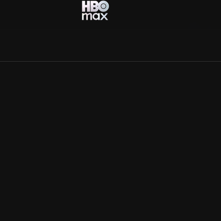
Allmänna villkor
Kun
Integritetspolicy
Pre
Cookiepolicy
Kon