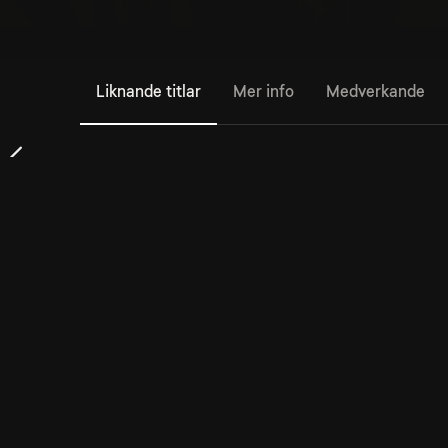
Liknande titlar
Mer info
Medverkande