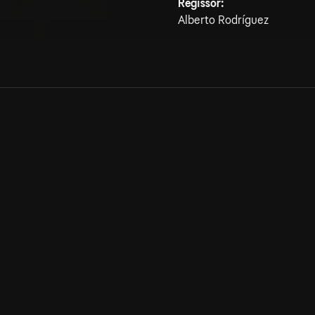
Regissör:
Alberto Rodríguez
Allmänna villkor
Kun
Integritetspolicy
Pre
Cookiepolicy
Kon