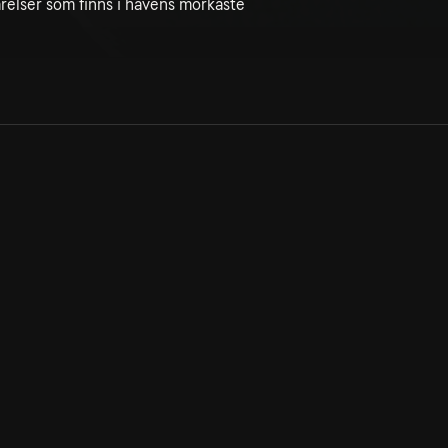
relser som finns i havens mörkaste
Allmänna villkor
Kun
Integritetspolicy
Pre
Cookiepolicy
Kon