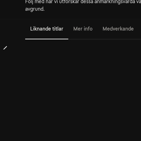
Följ med när vi utforskar dessa anmärkningsvärda va
avgrund.
Liknande titlar
Mer info
Medverkande