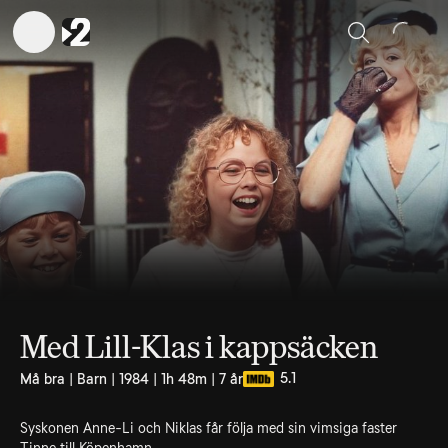
Sök
Med Lill-Klas i kappsäcken
5.1
Må bra | Barn | 1984 | 1h 48m | 7 år
Syskonen Anne-Li och Niklas får följa med sin vimsiga faster