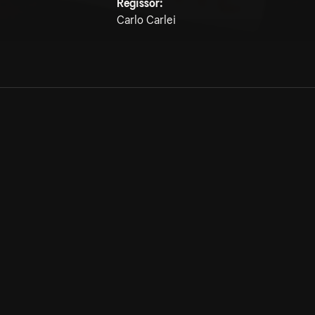
Regissör:
Carlo Carlei
Allmänna villkor
Kun
Integritetspolicy
Pre
Cookiepolicy
Kon