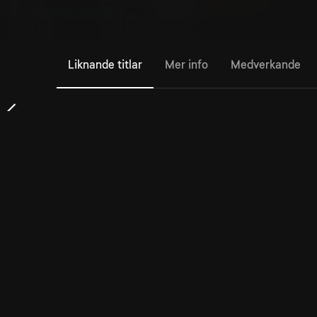
Liknande titlar
Mer info
Medverkande