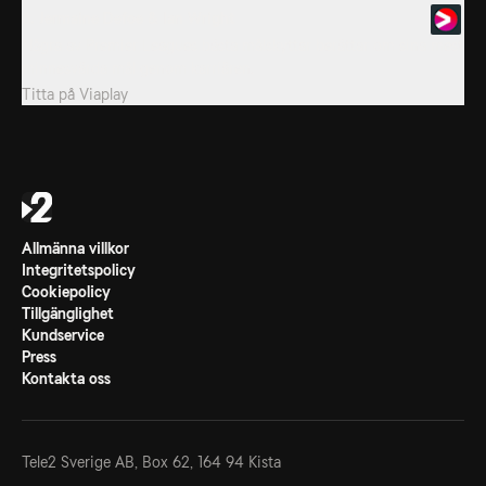
6. Jermaine Defoe & Ian Wright
Några av Premier Leagues bästa målskyttar berättar om sina mest
minnesvärda mål genom karriären.
Titta på
Viaplay
Allmänna villkor
Integritetspolicy
Cookiepolicy
Tillgänglighet
Kundservice
Press
Kontakta oss
Tele2 Sverige AB,
Box 62, 164 94 Kista