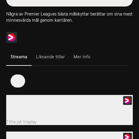
Några av Premier Leagues bästa målskyttar berättar om sina mest
minnesvärda mål genom karriären.
Streama
Liknande titlar
Mer info
1
1. Alan Shearer & Ian Wright
Några av Premier Leagues bästa målskyttar berättar om sina mest
minnesvärda mål genom karriären.
Titta på
Viaplay
2. Robbie Fowler