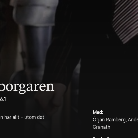
borgaren
6.1
Med:
n har allt - utom det
Örjan Ramberg, Ander
Granath