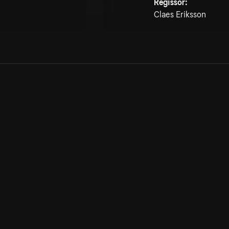
Regissör:
Claes Eriksson
Allmänna villkor
Kun
Integritetspolicy
Pre
Cookiepolicy
Kon