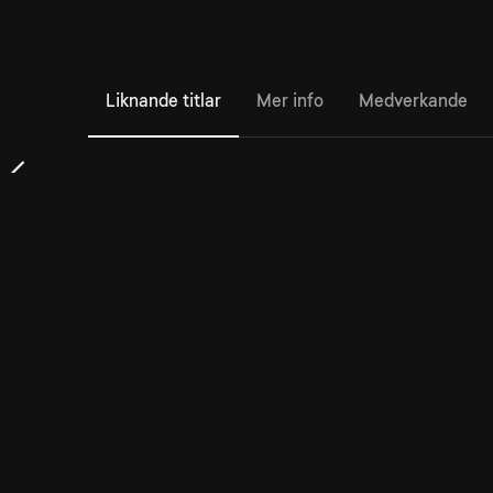
Liknande titlar
Mer info
Medverkande