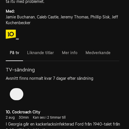
ta itu med problemet.
Med:
Jamie Buchanan, Caleb Castle, Jeremy Thomas, Phillip Sisk, Jeff
Kuchenbecker
På tv
Liknande titlar
Mer info
Medverkande
TV-sändning
Avsnitt finns normalt kvar 7 dagar efter sändning
1
10. Cockroach City
2 aug
30min
Kan ses i 2 timmar till
I Georgia går en kackerlacksinfekterad Ford från 1940-talet från