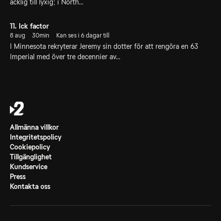
äcklig till lyxig; i North...
11. Ick factor
8 aug
30min
Kan ses i 6 dagar till
I Minnesota rekryterar Jeremy sin dotter för att rengöra en 63
Imperial med över tre decennier av...
Allmänna villkor
Integritetspolicy
Cookiepolicy
Tillgänglighet
Kundservice
Press
Kontakta oss